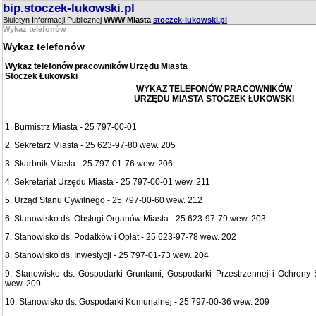
bip.stoczek-lukowski.pl
Biuletyn Informacji Publicznej
WWW Miasta
stoczek-lukowski.pl
Wykaz telefonów
Wykaz telefonów
Wykaz telefonów pracowników Urzędu Miasta
Stoczek Łukowski
WYKAZ TELEFONÓW PRACOWNIKÓW
URZĘDU MIASTA STOCZEK ŁUKOWSKI
1. Burmistrz Miasta - 25 797-00-01
2. Sekretarz Miasta - 25 623-97-80 wew. 205
3. Skarbnik Miasta - 25 797-01-76 wew. 206
4. Sekretariat Urzędu Miasta - 25 797-00-01 wew. 211
5. Urząd Stanu Cywilnego - 25 797-00-60 wew. 212
6. Stanowisko ds. Obsługi Organów Miasta - 25 623-97-79 wew. 203
7. Stanowisko ds. Podatków i Opłat - 25 623-97-78 wew. 202
8. Stanowisko ds. Inwestycji - 25 797-01-73 wew. 204
9. Stanowisko ds. Gospodarki Gruntami, Gospodarki Przestrzennej i Ochrony
wew. 209
10. Stanowisko ds. Gospodarki Komunalnej - 25 797-00-36 wew. 209